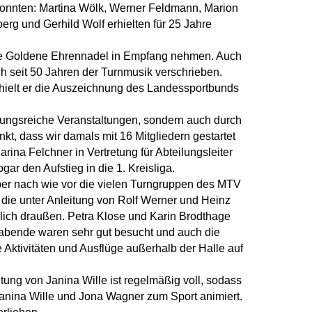
n konnten: Martina Wölk, Werner Feldmann, Marion
erg und Gerhild Wolf erhielten für 25 Jahre
die Goldene Ehrennadel in Empfang nehmen. Auch
ch seit 50 Jahren der Turnmusik verschrieben.
rhielt er die Auszeichnung des Landessportbunds
lungsreiche Veranstaltungen, sondern auch durch
, dass wir damals mit 16 Mitgliedern gestartet
arina Felchner in Vertretung für Abteilungsleiter
r den Aufstieg in die 1. Kreisliga.
ber nach wie vor die vielen Turngruppen des MTV
die unter Anleitung von Rolf Werner und Heinz
dlich draußen. Petra Klose und Karin Brodthage
gsabende waren sehr gut besucht und auch die
 Aktivitäten und Ausflüge außerhalb der Halle auf
ung von Janina Wille ist regelmäßig voll, sodass
 Janina Wille und Jona Wagner zum Sport animiert.