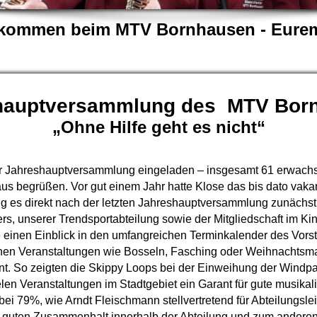
llkommen beim MTV Bornhausen - Eurem
hauptversammlung des MTV Bor
„Ohne Hilfe geht es nicht“
Jahreshauptversammlung eingeladen – insgesamt 61 erwachsen
s begrüßen. Vor gut einem Jahr hatte Klose das bis dato vak
 es direkt nach der letzten Jahreshauptversammlung zunächst m
rs, unserer Trendsportabteilung sowie der Mitgliedschaft im Ki
einen Einblick in den umfangreichen Terminkalender des Vorst
nen Veranstaltungen wie Bosseln, Fasching oder Weihnachtsmark
t. So zeigten die Skippy Loops bei der Einweihung der Windpa
elen Veranstaltungen im Stadtgebiet ein Garant für gute musikal
ei 79%, wie Arndt Fleischmann stellvertretend für Abteilungsle
hr guten Zusammenhalt innerhalb der Abteilung und zum anderen