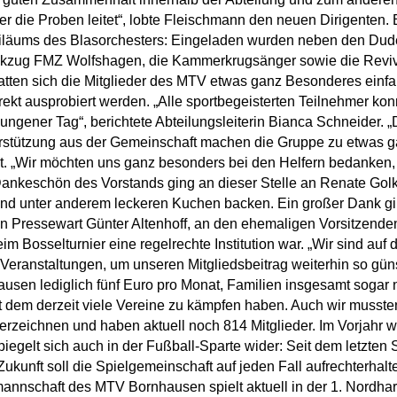
er die Proben leitet“, lobte Fleischmann den neuen Dirigenten.
ubiläums des Blasorchesters: Eingeladen wurden neben den Dude
ikzug FMZ Wolfshagen, die Kammerkrugsänger sowie die Reviva
atten sich die Mitglieder des MTV etwas ganz Besonderes einf
rekt ausprobiert werden. „Alle sportbegeisterten Teilnehmer konn
ngener Tag“, berichtete Abteilungsleiterin Bianca Schneider. 
terstützung aus der Gemeinschaft machen die Gruppe zu etwas 
cht. „Wir möchten uns ganz besonders bei den Helfern bedanken
 Dankeschön des Vorstands ging an dieser Stelle an Renate Go
 und unter anderem leckeren Kuchen backen. Ein großer Dank g
n Pressewart Günter Altenhoff, an den ehemaligen Vorsitzenden
im Bosselturnier eine regelrechte Institution war. „Wir sind au
ranstaltungen, um unseren Mitgliedsbeitrag weiterhin so günsti
en lediglich fünf Euro pro Monat, Familien insgesamt sogar n
it dem derzeit viele Vereine zu kämpfen haben. Auch wir muss
erzeichnen und haben aktuell noch 814 Mitglieder. Im Vorjahr 
egelt sich auch in der Fußball-Sparte wider: Seit dem letzten 
kunft soll die Spielgemeinschaft auf jeden Fall aufrechterhalte
annschaft des MTV Bornhausen spielt aktuell in der 1. Nordhar