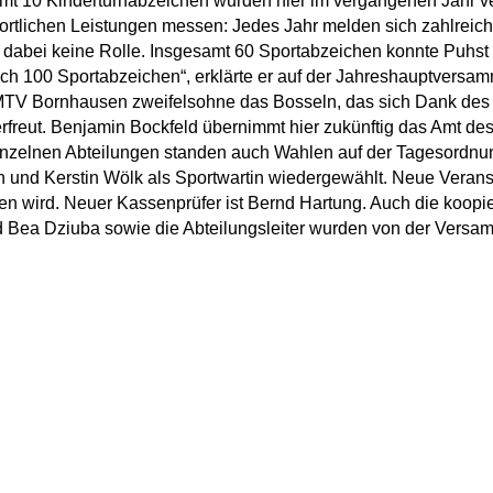
mt 10 Kinderturnabzeichen wurden hier im vergangenen Jahr ve
portlichen Leistungen messen: Jedes Jahr melden sich zahlreich
lt dabei keine Rolle. Insgesamt 60 Sportabzeichen konnte Puhs
ich 100 Sportabzeichen“, erklärte er auf der Jahreshauptversa
MTV Bornhausen zweifelsohne das Bosseln, das sich Dank des gr
erfreut. Benjamin Bockfeld übernimmt hier zukünftig das Amt des
nzelnen Abteilungen standen auch Wahlen auf der Tagesordnun
n und Kerstin Wölk als Sportwartin wiedergewählt. Neue Veranst
 wird. Neuer Kassenprüfer ist Bernd Hartung. Auch die koopi
 Bea Dziuba sowie die Abteilungsleiter wurden von der Versam