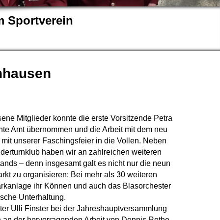
 Sportverein
nhausen
e Mitglieder konnte die erste Vorsitzende Petra
ante Amt übernommen und die Arbeit mit dem neu
it unserer Faschingsfeier in die Vollen. Neben
nderturnklub haben wir an zahlreichen weiteren
ands – denn insgesamt galt es nicht nur die neun
t zu organisieren: Bei mehr als 30 weiteren
rkanlage ihr Können und auch das Blasorchester
ische Unterhaltung.
iter Ulli Finster bei der Jahreshauptversammlung
 an der hervorragenden Arbeit von Dennis Rothe.