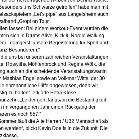
 Besonders „ins Schwarze getroffen“ habe man mit
lsackspielern „Let’s pipe“ aus Langelsheim auch
lband „Gropi on Tour“.
allen lassen: Bei einem Workout-Event wurden die
ten sich in Drums Alive, Kick it, Nordic Walking
„Der Teamgeist, unsere Begeisterung für Sport und
ganz Besonderem.“
, die uns bei unseren zahlreichen Veranstaltungen
lke, Roswitha Möhlenbrock und Regina Wölk, die
ing auch an die scheidende Veranstaltungswartin
 Matthias Engel sowie an Volkmar Witte, der 30
f die ehrenamtliche Hilfe angewiesen, denn wir
g zu halten“, erklärte Petra Klose.
ur zehn. „Leider geht langsam die Beständigkeit
ten im vergangenen Jahr einen Rückgang der
waren es noch 857.“
Sommer läuft die Alte Herren / Ü32 Mannschaft als
n werden“, blickt Kevin Doelfs in die Zukunft. Die
zklasse.