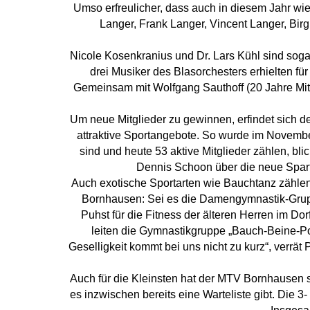
Umso erfreulicher, dass auch in diesem Jahr wie
Langer, Frank Langer, Vincent Langer, Birg
Nicole Kosenkranius und Dr. Lars Kühl sind so
drei Musiker des Blasorchesters erhielten fü
Gemeinsam mit Wolfgang Sauthoff (20 Jahre Mitg
Um neue Mitglieder zu gewinnen, erfindet sich 
attraktive Sportangebote. So wurde im Novembe
sind und heute 53 aktive Mitglieder zählen, blic
Dennis Schoon über die neue Sparte
Auch exotische Sportarten wie Bauchtanz zählen
Bornhausen: Sei es die Damengymnastik-Gruppe
Puhst für die Fitness der älteren Herren im D
leiten die Gymnastikgruppe „Bauch-Beine-Po“
Geselligkeit kommt bei uns nicht zu kurz“, verrä
Auch für die Kleinsten hat der MTV Bornhausen s
es inzwischen bereits eine Warteliste gibt. Die 