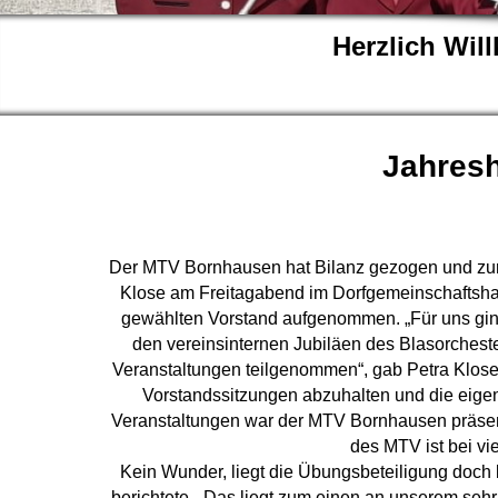
Herzlich Wi
Jahres
Der MTV Bornhausen hat Bilanz gezogen und zur 
Klose am Freitagabend im Dorfgemeinschaftshau
gewählten Vorstand aufgenommen. „Für uns ging
den vereinsinternen Jubiläen des Blasorcheste
Veranstaltungen teilgenommen“, gab Petra Klose 
Vorstandssitzungen abzuhalten und die eige
Veranstaltungen war der MTV Bornhausen präsen
des MTV ist bei vi
Kein Wunder, liegt die Übungsbeteiligung doch b
berichtete. „Das liegt zum einen an unserem se