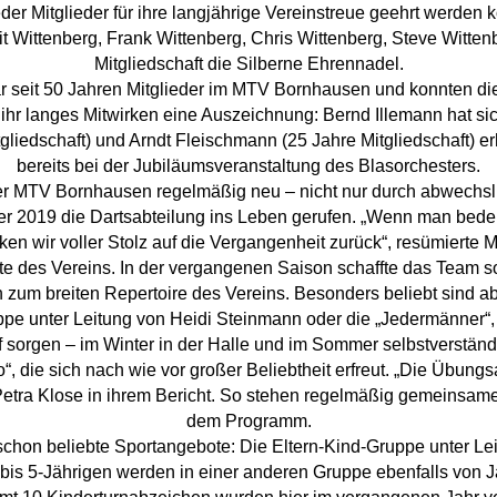
der Mitglieder für ihre langjährige Vereinstreue geehrt werde
it Wittenberg, Frank Wittenberg, Chris Wittenberg, Steve Wittenb
Mitgliedschaft die Silberne Ehrennadel.
gar seit 50 Jahren Mitglieder im MTV Bornhausen und konnten 
r ihr langes Mitwirken eine Auszeichnung: Bernd Illemann hat si
liedschaft) und Arndt Fleischmann (25 Jahre Mitgliedschaft) e
bereits bei der Jubiläumsveranstaltung des Blasorchesters.
der MTV Bornhausen regelmäßig neu – nicht nur durch abwechs
r 2019 die Dartsabteilung ins Leben gerufen. „Wenn man bedenkt
ken wir voller Stolz auf die Vergangenheit zurück“, resümierte M
 des Vereins. In der vergangenen Saison schaffte das Team soga
 zum breiten Repertoire des Vereins. Besonders beliebt sind a
 unter Leitung von Heidi Steinmann oder die „Jedermänner“, 
orf sorgen – im Winter in der Halle und im Sommer selbstverstän
, die sich nach wie vor großer Beliebtheit erfreut. „Die Übun
t Petra Klose in ihrem Bericht. So stehen regelmäßig gemeinsame
dem Programm.
chon beliebte Sportangebote: Die Eltern-Kind-Gruppe unter Leit
3- bis 5-Jährigen werden in einer anderen Gruppe ebenfalls von