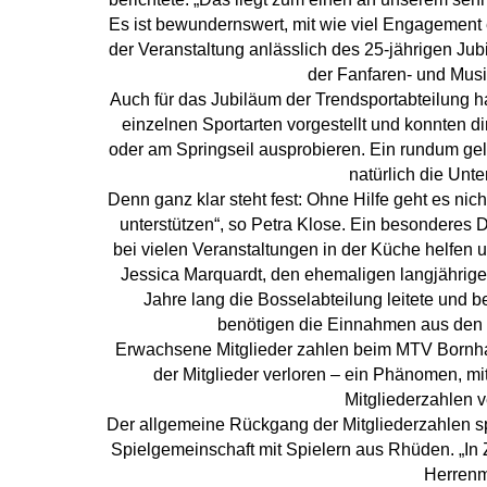
Es ist bewundernswert, mit wie viel Engagement 
der Veranstaltung anlässlich des 25-jährigen J
der Fanfaren- und Mus
Auch für das Jubiläum der Trendsportabteilung h
einzelnen Sportarten vorgestellt und konnten di
oder am Springseil ausprobieren. Ein rundum gelu
natürlich die Un
Denn ganz klar steht fest: Ohne Hilfe geht es ni
unterstützen“, so Petra Klose. Ein besonderes
bei vielen Veranstaltungen in der Küche helfen
Jessica Marquardt, den ehemaligen langjährige
Jahre lang die Bosselabteilung leitete und be
benötigen die Einnahmen aus den Ve
Erwachsene Mitglieder zahlen beim MTV Bornhaus
der Mitglieder verloren – ein Phänomen, m
Mitgliederzahlen v
Der allgemeine Rückgang der Mitgliederzahlen spi
Spielgemeinschaft mit Spielern aus Rhüden. „In Zu
Herrenm