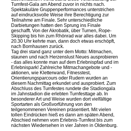
Turnfest-Gala am Abend zuvor in nichts nach.
Spektakuläre Gruppenperformances unterstrichen
auf eindrucksvolle Weise ihre Berechtigung zur
Teilnahme am Finale. Sehr unterschiedliche
Darbietungen hatten den Sprung ins Finale
geschafft. Von der Akrobatik, über Turnen, Rope-
Skipping bis hin zum Rhönrad war alles dabei. Um
20.30 Uhr kehrte man, dann doch etwas erschöpft,
nach Bornhausen zurück.
Tag drei stand ganz unter dem Motto: Mitmachen,
staunen und nach Herzenslust Neues ausprobieren
- das alles konnte man auf dem Erlebnispfad und im
Erlebnispark! Zahlreiche Mitmachangebote und -
aktionen, wie Kletterwand, Fitnesstest,
Orientierungsparcours oder Rudern wurden an
diesem Nachmittag erkundet und ausprobiert. Zum
Abschluss des Turnfestes rundete die Stadiongala
im Jahnstadion die erlebten Turnfesttage ab. In
besonderer Art und Weise wurden dort vielfältige
Sportarten als Großvorführung von den
teilgenommenen Vereinen präsentiert. Mit vielen
tollen Eindrücken hieß es dann am späten Abend,
Abschied nehmen vom Erlebnis-Turnfest bis zum
nächsten Wiedersehen in vier Jahren in Oldenburg.