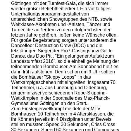
Göttingen mit der Turnfest-Gala, die sich immer
wieder großer Beliebtheit erfreut. Ein vielfältiges
Unterhaltungsprogramm gestaltet von
unterschiedlichen Showgruppen des NTB, sowie
Weltklasse-Akrobaten und -Artisten, Tänzer und
Turner, die außerdem zu den erfolgreichsten der
letzten Jahre gehören, ließen keine Wünsche offen.
Für große Begeisterung sorgten unter anderem die
Dancefloor Destruction Crew (DDC) und die
letztjährigen Sieger der Pro7-Castingshow Got to
Dance, das Duo Piti. "Ein gelungener Auftakt zum
Landesturnfest 2016", so die einhellige Meinung der
teilnehmenden Bornhäuser. Am Sonnabend hieß es
dann früh aufstehen. Denn schon um 9 Uhr sollten
die Bornhäuser "Skippy Loops" in das
Wettkampfgeschehen mit eingreifen. Insgesamt 70
Teilnehmer, u.a. aus Lüneburg und Oldenburg,
gingen in zwei verschiedenen Rope-Skipping-
Wettkämpfen in der Sporthalle des Max-Planck-
Gymnasiums Göttingen an den Start.
Zum Einsteigerwettkampf meldete der MTV
Bornhausen 10 Teilnehmer in 4 Altersklassen, die
ihr Können jeweils in 4 Disziplinen unter Beweis
stellen mussten: Speed 30 Sekunden, Criss Cross
30 Sekunden, Speed 60 Sekunden und Compulsory