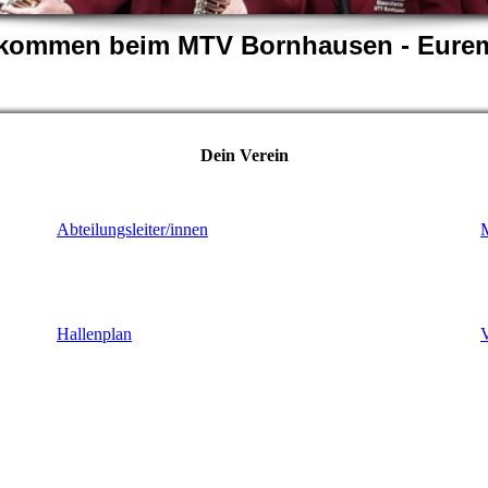
llkommen beim MTV Bornhausen - Eurem
Dein Verein
Abteilungsleiter/innen
M
Hallenplan
V